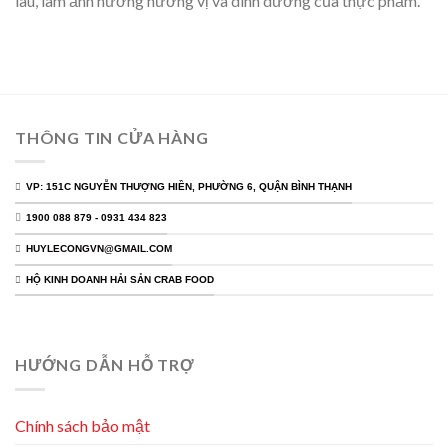
lâu, làm ảnh hưởng hương vị và dinh dưỡng của thực phẩm.
THÔNG TIN CỬA HÀNG
VP: 151C NGUYỄN THƯỢNG HIỀN, PHƯỜNG 6, QUẬN BÌNH THẠNH
1900 088 879 - 0931 434 823
HUYLECONGVN@GMAIL.COM
HỘ KINH DOANH HẢI SẢN CRAB FOOD
HƯỚNG DẪN HỖ TRỢ
Chính sách bảo mật